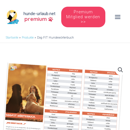
Zum
Inhalt
Premium
hunde-urlaub.net
Mitglied werden
premium
springen
Main
>>
Men
Startseite
Produkte
Dog FIT Hundewörterbuch