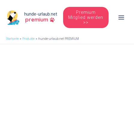
Zum
Inhalt
Premium
hunde-urlaub.net
Mitglied werden
premium
springen
Main
>>
Men
Startseite
Produkte
hunde-urlaub.net PREMIUM